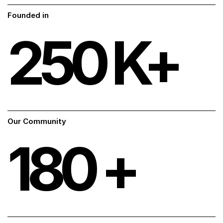
Founded in
250
K+
Our Community
180
+