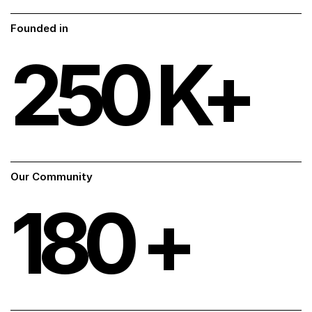
Founded in
250
K+
Our Community
180
+