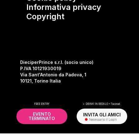
Informativa privacy
Copyright
DieciperPrince s.r.l. (socio unico)
P.IVA 10121930019
Via Sant'Antonio da Padova, 1
10121, Torino Italia
Facebook
Instagram
FREE ENTRY
> DRINK IN REGALO = 7accred.
EVENTO
INVITA GLI AMICI
TERMINATO
Necessario il Login